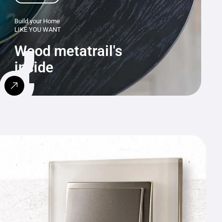
Build your Home
LIKE YOU WANT
Wood metatrail's
inside