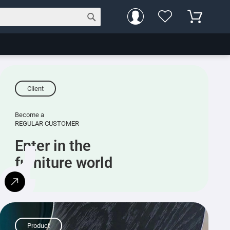
Client
Become a
REGULAR CUSTOMER
Enter in the
furniture world
Product