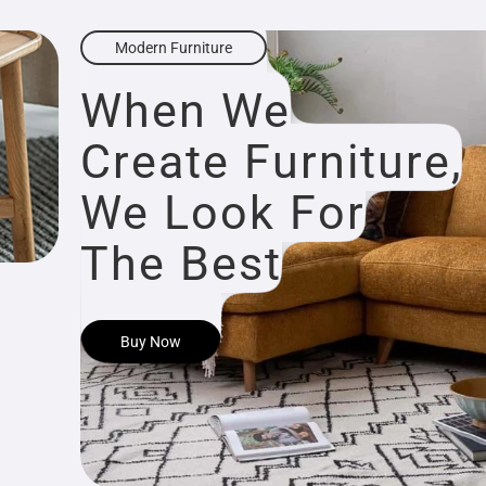
Modern Furniture
When We
Create Furniture,
We Look For
The Best
Buy Now