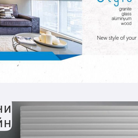
ни
йн