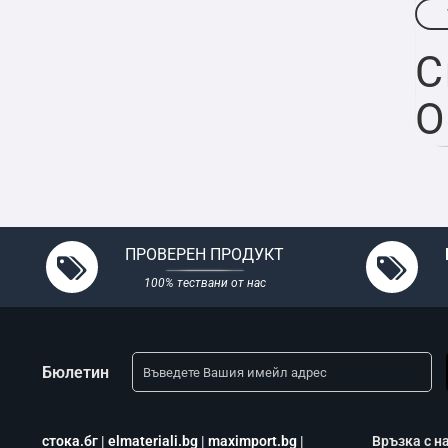
C
O
ПРОВЕРЕН ПРОДУКТ
100% тествани от нас
Бюлетин
стока.бг
|
elmateriali.bg
|
maximport.bg
|
Връзка с н