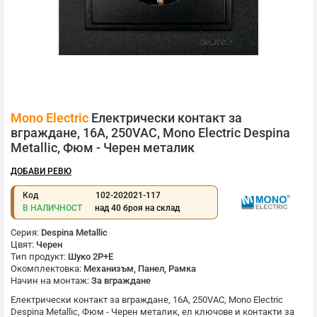
Преминете
Mono Electric
Електрически контакт за
към
началото
вграждане, 16A, 250VAC, Mono Electric Despina
на
Metallic, Фюм - Черен металик
галерия
със
ДОБАВИ РЕВЮ
снимки
Код
102-202021-117
В НАЛИЧНОСТ
над 40 броя на склад
Серия:
Despina Metallic
Цвят:
Черен
Тип продукт:
Шуко 2P+E
Окомплектовка:
Механизъм, Панел, Рамка
Начин на монтаж:
За вграждане
Електрически контакт за вграждане, 16A, 250VAC,
Mono Electric
Despina Metallic, Фюм - Черен металик, ел ключове и контакти за