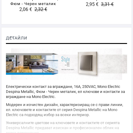
Фюм - Черен металик
2,95 €
3,31 €
2,06 €
2,32 €
ДЕТАЙЛИ
Електрически контакт за вграждане, 16A, 250VAC,
Mono Electric
Despina Metallic, Фюм - Черен металик, ел ключове и контакти за
вграждане на
Mono Electric
.
Модерен и изчистен дизайн, характеризиращ се с прави линии,
ел. ключовете и контактите от серия Despina Metallic на
Mono
Electric
са подходящ избор за всеки интериор.
Универсалните цветове на ключовете и контактите от серията
Despina Metallic придават изискан и професионален облик на
всяко помещение.