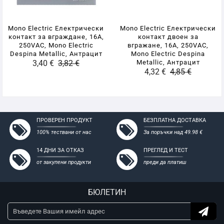
- Високо качество и надеждност
- Съвместими с всички стандартни конзоли за мазилка и
Mono Electric Електрически
Mono Electric Електрически
гипсокартон
контакт за вграждане, 16A,
контакт двоен за
250VAC, Mono Electric
вгражане, 16A, 250VAC,
Despina Metallic, Антрацит
Mono Electric Despina
3,40 €
3,82 €
Metallic, Антрацит
4,32 €
4,85 €
ПРОВЕРЕН ПРОДУКТ
БЕЗПЛАТНА ДОСТАВКА
100% тествани от нас
За поръчки над 49.98 €
14 ДНИ ЗА ОТКАЗ
ПРЕГЛЕД И ТЕСТ
от закупени продукти
преди да платиш
БЮЛЕТИН