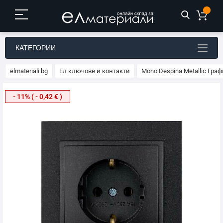
КАТЕГОРИИ
elmateriali.bg
Ел ключове и контакти
Mono Despina Metallic Гр
Преминете
- 11% ( - 0,42 € )
към
края
на
галерията
на
изображенията