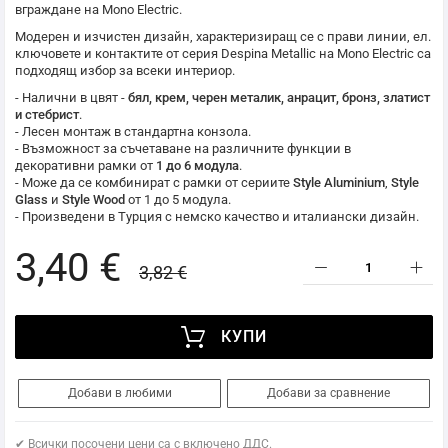
вграждане на
Mono Electric
.
Модерен и изчистен дизайн, характеризиращ се с прави линии, ел.
ключовете и контактите от серия Despina Metallic на
Mono Electric
са
подходящ избор за всеки интериор.
- Налични в цвят -
бял, крем, черен металик, анрацит, бронз, златист
и стебрист
.
- Лесен монтаж в стандартна конзола.
- Възможност за съчетаване на различните функции в
декоративни рамки от
1 до 6 модула
.
- Може да се комбинират с рамки от сериите
Style Aluminium
,
Style
Glass
и
Style Wood
от 1 до 5 модула.
- Произведени в Турция с немско качество и италиански дизайн.
3,40 €
3,82 €
КУПИ
Добави в любими
Добави за сравнение
✔ Всички посочени цени са с включено ДДС.