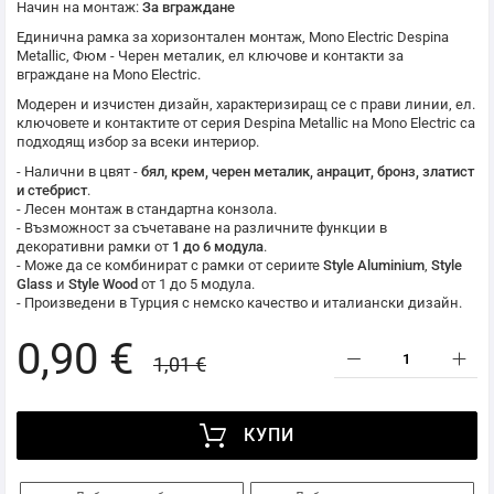
Начин на монтаж:
За вграждане
Единична рамка за хоризонтален монтаж,
Mono Electric
Despina
Metallic, Фюм - Черен металик, ел ключове и контакти за
вграждане на
Mono Electric
.
Модерен и изчистен дизайн, характеризиращ се с прави линии, ел.
ключовете и контактите от серия Despina Metallic на
Mono Electric
са
подходящ избор за всеки интериор.
- Налични в цвят -
бял, крем, черен металик, анрацит, бронз, златист
и стебрист
.
- Лесен монтаж в стандартна конзола.
- Възможност за съчетаване на различните функции в
декоративни рамки от
1 до 6 модула
.
- Може да се комбинират с рамки от сериите
Style Aluminium
,
Style
Glass
и
Style Wood
от 1 до 5 модула.
- Произведени в Турция с немско качество и италиански дизайн.
0,90 €
1,01 €
КУПИ