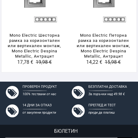
- Висококачествена ABS пластмаса
- Бърз и лесен монтаж
- Високо качество и надеждност
- Съвместими с всички стандартни конзоли за мазилка и
Mono Electric Шесторна
Mono Electric Петорна
гипсокартон
рамка за хоризонтален
рамка за хоризонтален
или вертикален монтаж,
или вертикален монтаж,
Mono Electric Despina
Mono Electric Despina
Metallic, Антрацит
Metallic, Антрацит
17,78 €
19,98 €
14,22 €
15,98 €
ПРОВЕРЕН ПРОДУКТ
БЕЗПЛАТНА ДОСТАВКА
100% тествани от нас
За поръчки над 49.98 €
14 ДНИ ЗА ОТКАЗ
ПРЕГЛЕД И ТЕСТ
от закупени продукти
преди да платиш
БЮЛЕТИН