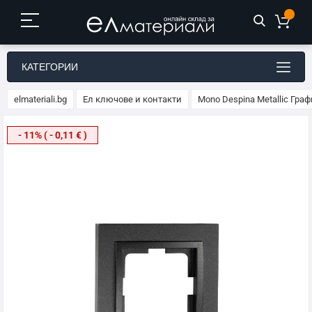
КАТЕГОРИИ
elmateriali.bg
Ел ключове и контакти
Mono Despina Metallic Гр
Преминете
- 11% ( - 0,11 € )
към
края
на
галерията
на
изображенията