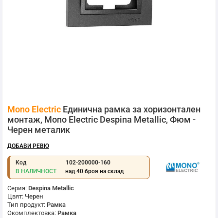
Преминете
Mono Electric
Единична рамка за хоризонтален
към
началото
монтаж, Mono Electric Despina Metallic, Фюм -
на
Черен металик
галерия
със
ДОБАВИ РЕВЮ
снимки
Код
102-200000-160
В НАЛИЧНОСТ
над 40 броя на склад
Серия:
Despina Metallic
Цвят:
Черен
Тип продукт:
Рамка
Окомплектовка:
Рамка