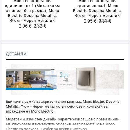
Mono Electric Ключ
Mono Electric Ключ
единичен сх.1 (Механизъм
единичен сх.1, Mono
с панел, без рамка), Mono
Electric Despina Metallic,
Electric Despina Metallic,
Фюм - Черен металик
Фюм - Черен металик
2,95 €
3,31 €
2,06 €
2,32 €
ДЕТАЙЛИ
Единична рамка за хоризонтален монтаж,
Mono Electric
Despina
Metallic, Фюм - Черен металик, ел ключове и контакти за
вграждане на
Mono Electric
.
Модерен и изчистен дизайн, характеризиращ се с прави линии,
ел. ключовете и контактите от серия Despina Metallic на
Mono
Electric
са подходящ избор за всеки интериор.