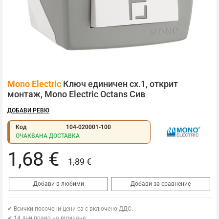
Преминете
Mono Electric
Ключ единичен сх.1, открит
към
началото
монтаж, Mono Electric Octans Сив
на
галерия
ДОБАВИ РЕВЮ
със
снимки
Код
104-020001-100
ОЧАКВАНА ДОСТАВКА
1,68 €
1,89 €
Добави в любими
Добави за сравнение
✔ Всички посочени цени са с включено ДДС.
✔ 14 дни право на връщане