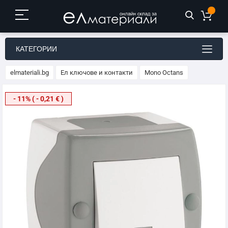
КАТЕГОРИИ
elmateriali.bg
Ел ключове и контакти
Mono Octans
Преминете
- 11% ( - 0,21 € )
към
края
на
галерията
на
изображенията