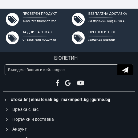
ПРОВЕРЕН ПРОДУКТ
БЕЗПЛАТНА ДОСТАВКА
100% тествани от нас
За поръчки над 49.98 €
14 ДНИ ЗА ОТКАЗ
ПРЕГЛЕД И ТЕСТ
от закупени продукти
преди да платиш
БЮЛЕТИН
стока.бг
|
elmateriali.bg
|
maximport.bg
|
gurme.bg
Връзка с нас
Поръчки и доставка
Акаунт