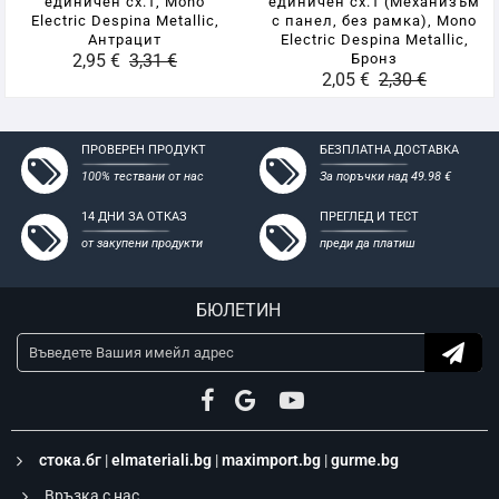
единичен сх.1, Mono
единичен сх.1 (Механизъм
Electric Despina Metallic,
с панел, без рамка), Mono
Антрацит
Electric Despina Metallic,
2,95 €
3,31 €
Бронз
2,05 €
2,30 €
ПРОВЕРЕН ПРОДУКТ
БЕЗПЛАТНА ДОСТАВКА
100% тествани от нас
За поръчки над 49.98 €
14 ДНИ ЗА ОТКАЗ
ПРЕГЛЕД И ТЕСТ
от закупени продукти
преди да платиш
БЮЛЕТИН
стока.бг
|
elmateriali.bg
|
maximport.bg
|
gurme.bg
Връзка с нас