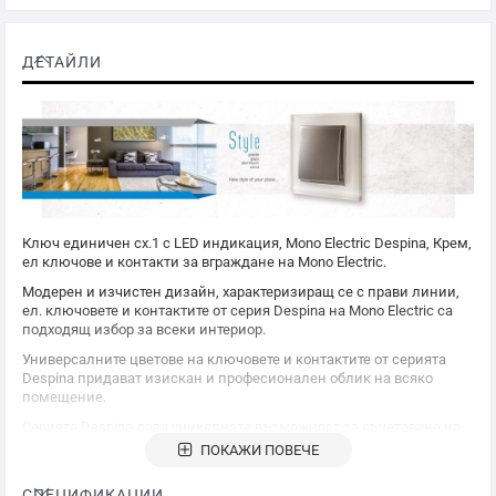
ДЕТАЙЛИ
Ключ единичен сх.1 с LED индикация,
Mono Electric
Despina, Крем,
ел ключове и контакти за вграждане на
Mono Electric
.
Модерен и изчистен дизайн, характеризиращ се с прави линии,
ел. ключовете и контактите от серия Despina на
Mono Electric
са
подходящ избор за всеки интериор.
Универсалните цветове на ключовете и контактите от серията
Despina придават изискан и професионален облик на всяко
помещение.
Серията Despina дава уникалната възможност за съчетаване на
различните функции с асемблиране в декоративни рамки.
ПОКАЖИ ПОВЕЧЕ
Широката гама от цветове гарантира, че ще намерите
подходящият цвят за вашият интериор.
СПЕЦИФИКАЦИИ