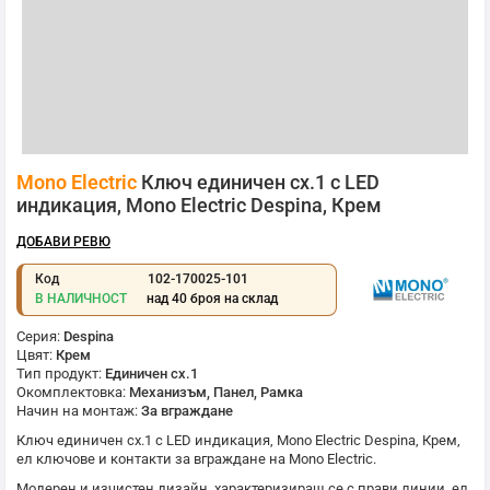
Преминете
Mono Electric
Ключ единичен сх.1 с LED
към
началото
индикация, Mono Electric Despina, Крем
на
галерия
ДОБАВИ РЕВЮ
със
снимки
Код
102-170025-101
В НАЛИЧНОСТ
над 40 броя на склад
Серия:
Despina
Цвят:
Крем
Тип продукт:
Единичен сх.1
Окомплектовка:
Механизъм, Панел, Рамка
Начин на монтаж:
За вграждане
Ключ единичен сх.1 с LED индикация,
Mono Electric
Despina, Крем,
ел ключове и контакти за вграждане на
Mono Electric
.
Модерен и изчистен дизайн, характеризиращ се с прави линии, ел.