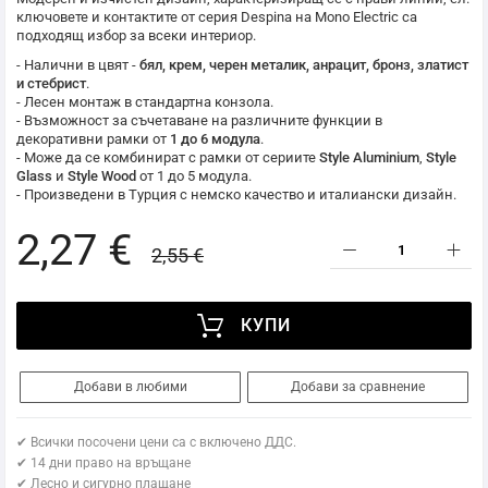
ключовете и контактите от серия Despina на
Mono Electric
са
подходящ избор за всеки интериор.
- Налични в цвят -
бял, крем, черен металик, анрацит, бронз, златист
и стебрист
.
- Лесен монтаж в стандартна конзола.
- Възможност за съчетаване на различните функции в
декоративни рамки от
1 до 6 модула
.
- Може да се комбинират с рамки от сериите
Style Aluminium
,
Style
Glass
и
Style Wood
от 1 до 5 модула.
- Произведени в Турция с немско качество и италиански дизайн.
2,27 €
2,55 €
КУПИ
Добави в любими
Добави за сравнение
✔ Всички посочени цени са с включено ДДС.
✔ 14 дни право на връщане
✔ Лесно и сигурно плащане