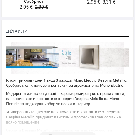
Сребрист
2,95 €
3,31 €
2,05 €
2,30 €
ДЕТАЙЛИ
Ключ триклавишен 1 вход 3 изхода,
Mono Electric
Despina Metallic,
Сребрист, ел ключове и контакти за вграждане на
Mono Electric
.
Модерен и изчистен дизайн, характеризиращ се с прави линии,
ел. ключовете и контактите от серия Despina Metallic на
Mono
Electric
са подходящ избор за всеки интериор.
Универсалните цветове на ключовете и контактите от серията
Despina Metallic придават изискан и професионален облик на
всяко помещение.
Серията Despina Metallic дава уникалната възможност за