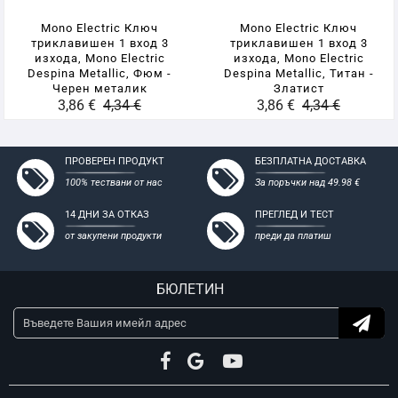
- Съвместими с всички стандартни конзоли за мазилка и
гипсокартон
Mono Electric Ключ
Mono Electric Ключ
триклавишен 1 вход 3
триклавишен 1 вход 3
изхода, Mono Electric
изхода, Mono Electric
Despina Metallic, Фюм -
Despina Metallic, Титан -
Черен металик
Златист
3,86 €
4,34 €
3,86 €
4,34 €
ПРОВЕРЕН ПРОДУКТ
БЕЗПЛАТНА ДОСТАВКА
100% тествани от нас
За поръчки над 49.98 €
14 ДНИ ЗА ОТКАЗ
ПРЕГЛЕД И ТЕСТ
от закупени продукти
преди да платиш
БЮЛЕТИН