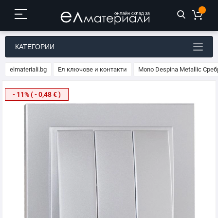
КАТЕГОРИИ
elmateriali.bg
Ел ключове и контакти
Mono Despina Metallic Сре
Преминете
- 11% ( - 0,48 € )
към
края
на
галерията
на
изображенията