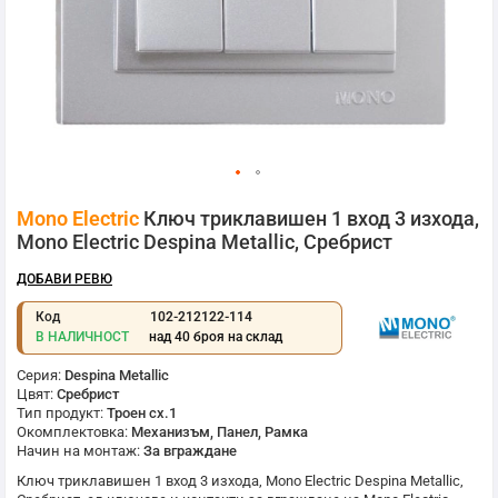
Преминете
Mono Electric
Ключ триклавишен 1 вход 3 изхода,
към
началото
Mono Electric Despina Metallic, Сребрист
на
галерия
ДОБАВИ РЕВЮ
със
снимки
Код
102-212122-114
В НАЛИЧНОСТ
над 40 броя на склад
Серия:
Despina Metallic
Цвят:
Сребрист
Тип продукт:
Троен сх.1
Окомплектовка:
Механизъм, Панел, Рамка
Начин на монтаж:
За вграждане
Ключ триклавишен 1 вход 3 изхода,
Mono Electric
Despina Metallic,