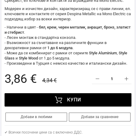
Сребрист, ел ключове и контакти за вграждане на
Mono Electric
.
Модерен и изчистен дизайн, характеризиращ се с прави линии, ел.
ключовете и контактите от серия Despina Metallic на
Mono Electric
са
подходящ избор за всеки интериор.
- Налични в цвят -
бял, крем, черен металик, анрацит, бронз, златист
и стебрист
.
- Лесен монтаж в стандартна конзола.
- Възможност за съчетаване на различните функции в
декоративни рамки от
1 до 6 модула
.
- Може да се комбинират с рамки от сериите
Style Aluminium
,
Style
Glass
и
Style Wood
от 1 до 5 модула.
- Произведени в Турция с немско качество и италиански дизайн.
3,86 €
4,34 €
КУПИ
Добави в любими
Добави за сравнение
✔ Всички посочени цени са с включено ДДС.