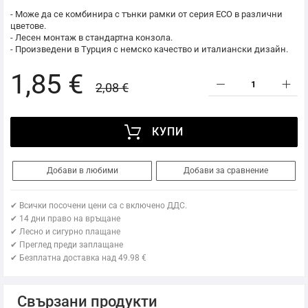
- Може да се комбинира с тънки рамки от серия ECO в различни
цветове.
- Лесен монтаж в стандартна конзола.
- Произведени в Турция с немско качество и италиански дизайн.
1,85 €
2,08 €
КУПИ
Добави в любими
Добави за сравнение
✔ Всички посочени цени са с включено ДДС.
✔ 14 дни право на връщане
✔ Лесно и сигурно плащане
✔ Преглед преди заплащане
✔ Безплатна доставка над 49.98 €
Свързани продукти