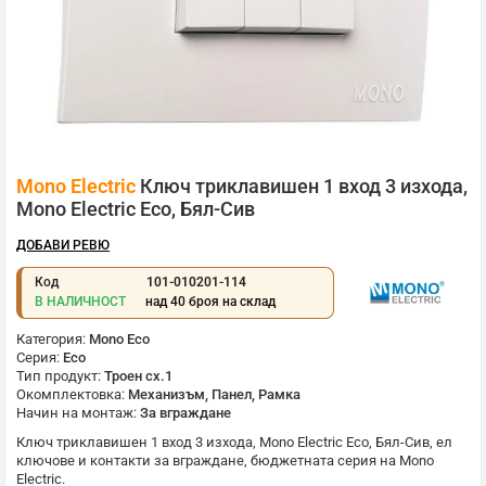
Преминете
Mono Electric
Ключ триклавишен 1 вход 3 изхода,
към
началото
Mono Electric Eco, Бял-Сив
на
галерия
ДОБАВИ РЕВЮ
със
снимки
Код
101-010201-114
В НАЛИЧНОСТ
над 40 броя на склад
Категория:
Mono Eco
Серия:
Eco
Тип продукт:
Троен сх.1
Окомплектовка:
Механизъм, Панел, Рамка
Начин на монтаж:
За вграждане
Ключ триклавишен 1 вход 3 изхода,
Mono Electric
Eco, Бял-Сив, ел
ключове и контакти за вграждане, бюджетната серия на
Mono
Electric
.