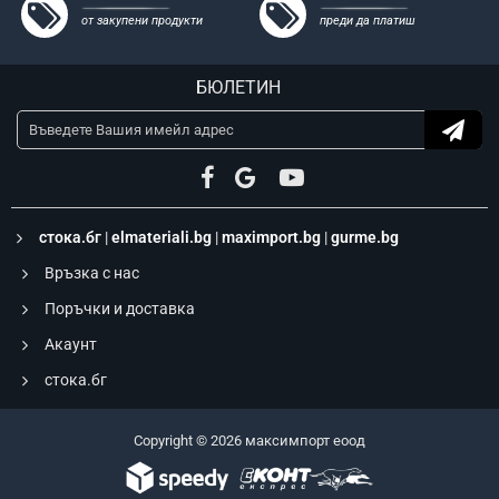
от закупени продукти
преди да платиш
БЮЛЕТИН
стока.бг
|
elmateriali.bg
|
maximport.bg
|
gurme.bg
Връзка с нас
Поръчки и доставка
Акаунт
стока.бг
Copyright © 2026 максимпорт еоод