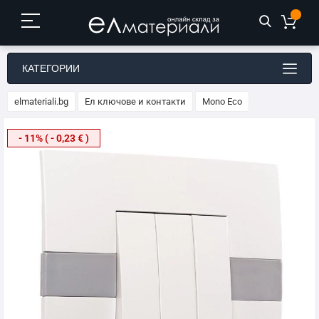
КАТЕГОРИИ
elmateriali.bg
Ел ключове и контакти
Mono Eco
Преминете
- 11% ( - 0,23 € )
към
края
на
галерията
на
изображенията