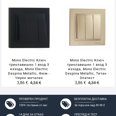
Mono Electric Ключ
Mono Electric Ключ
триклавишен 1 вход 3
триклавишен 1 вход 3
изхода, Mono Electric
изхода, Mono Electric
Despina Metallic, Фюм -
Despina Metallic, Титан -
Черен металик
Златист
3,86 €
4,34 €
3,86 €
4,34 €
ПРОВЕРЕН ПРОДУКТ
БЕЗПЛАТНА ДОСТАВКА
100% тествани от нас
За поръчки над 49.98 €
14 ДНИ ЗА ОТКАЗ
ПРЕГЛЕД И ТЕСТ