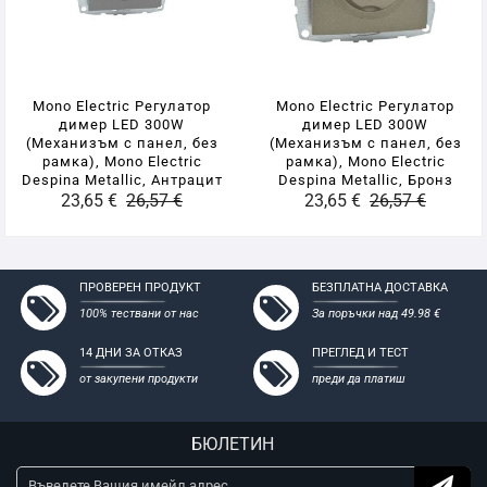
- Висококачествена ABS пластмаса
- Бърз и лесен монтаж
- Високо качество и надеждност
- Съвместими с всички стандартни конзоли за мазилка и
Mono Electric Регулатор
Mono Electric Регулатор
гипсокартон
димер LED 300W
димер LED 300W
(Механизъм с панел, без
(Механизъм с панел, без
рамка), Mono Electric
рамка), Mono Electric
Despina Metallic, Антрацит
Despina Metallic, Бронз
23,65 €
26,57 €
23,65 €
26,57 €
ПРОВЕРЕН ПРОДУКТ
БЕЗПЛАТНА ДОСТАВКА
100% тествани от нас
За поръчки над 49.98 €
14 ДНИ ЗА ОТКАЗ
ПРЕГЛЕД И ТЕСТ
от закупени продукти
преди да платиш
БЮЛЕТИН