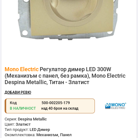
Преминете
Mono Electric
Регулатор димер LED 300W
към
началото
(Механизъм с панел, без рамка), Mono Electric
на
Despina Metallic, Титан - Златист
галерия
със
ДОБАВИ РЕВЮ
снимки
Код
500-002205-179
В НАЛИЧНОСТ
над 40 броя на склад
Серия:
Despina Metallic
Цвят:
Златист
Тип продукт:
LED Димер
Окомплектовка:
Механизъм, Панел