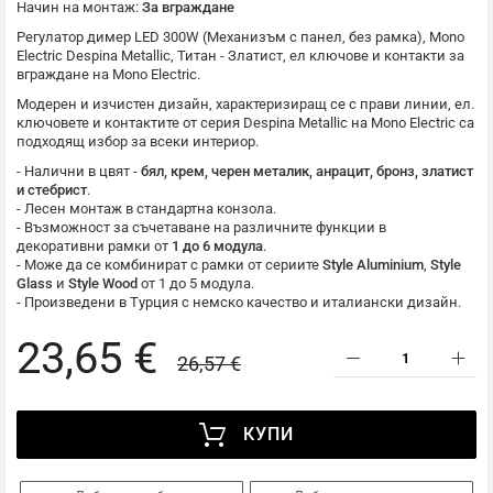
Начин на монтаж:
За вграждане
Регулатор димер LED 300W (Механизъм с панел, без рамка),
Mono
Electric
Despina Metallic, Титан - Златист, ел ключове и контакти за
вграждане на
Mono Electric
.
Модерен и изчистен дизайн, характеризиращ се с прави линии, ел.
ключовете и контактите от серия Despina Metallic на
Mono Electric
са
подходящ избор за всеки интериор.
- Налични в цвят -
бял, крем, черен металик, анрацит, бронз, златист
и стебрист
.
- Лесен монтаж в стандартна конзола.
- Възможност за съчетаване на различните функции в
декоративни рамки от
1 до 6 модула
.
- Може да се комбинират с рамки от сериите
Style Aluminium
,
Style
Glass
и
Style Wood
от 1 до 5 модула.
- Произведени в Турция с немско качество и италиански дизайн.
23,65 €
26,57 €
КУПИ