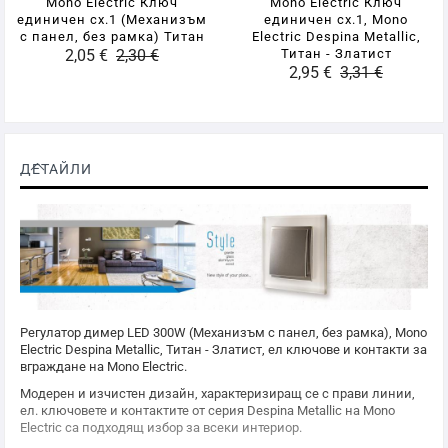
Mono Electric Ключ
Mono Electric Ключ
единичен сх.1 (Механизъм
единичен сх.1, Mono
с панел, без рамка) Титан
Electric Despina Metallic,
2,05 €
2,30 €
Титан - Златист
2,95 €
3,31 €
ДЕТАЙЛИ
Регулатор димер LED 300W (Механизъм с панел, без рамка),
Mono
Electric
Despina Metallic, Титан - Златист, ел ключове и контакти за
вграждане на
Mono Electric
.
Модерен и изчистен дизайн, характеризиращ се с прави линии,
ел. ключовете и контактите от серия Despina Metallic на
Mono
Electric
са подходящ избор за всеки интериор.