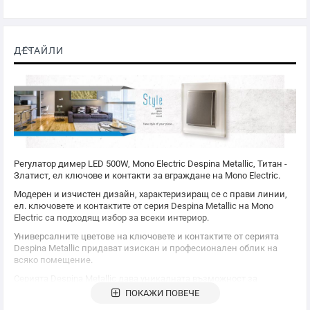
ДЕТАЙЛИ
Регулатор димер LED 500W,
Mono Electric
Despina Metallic, Титан -
Златист, ел ключове и контакти за вграждане на
Mono Electric
.
Модерен и изчистен дизайн, характеризиращ се с прави линии,
ел. ключовете и контактите от серия Despina Metallic на
Mono
Electric
са подходящ избор за всеки интериор.
Универсалните цветове на ключовете и контактите от серията
Despina Metallic придават изискан и професионален облик на
всяко помещение.
Серията Despina Metallic дава уникалната възможност за
съчетаване на различните функции с асемблиране в
ПОКАЖИ ПОВЕЧЕ
декоративни рамки. Широката гама от цветове гарантира, че ще