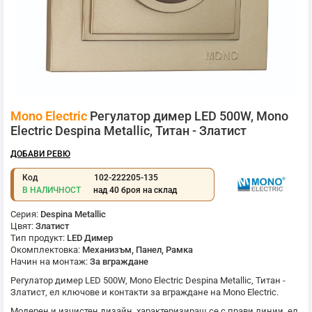
Преминете
Mono Electric
Регулатор димер LED 500W, Mono
към
началото
Electric Despina Metallic, Титан - Златист
на
галерия
ДОБАВИ РЕВЮ
със
снимки
Код
102-222205-135
В НАЛИЧНОСТ
над 40 броя на склад
Серия:
Despina Metallic
Цвят:
Златист
Тип продукт:
LED Димер
Окомплектовка:
Механизъм, Панел, Рамка
Начин на монтаж:
За вграждане
Регулатор димер LED 500W,
Mono Electric
Despina Metallic, Титан -
Златист, ел ключове и контакти за вграждане на
Mono Electric
.
Модерен и изчистен дизайн, характеризиращ се с прави линии, ел.