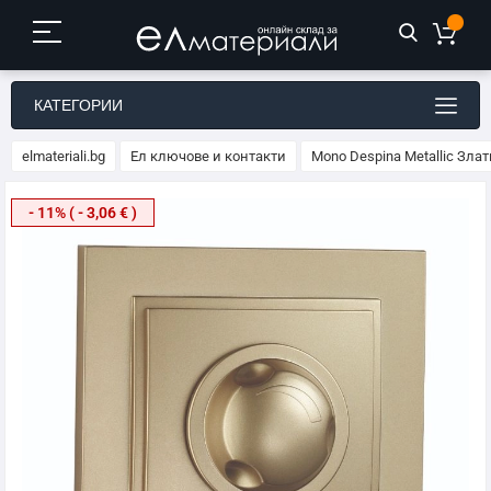
КАТЕГОРИИ
elmateriali.bg
Ел ключове и контакти
Mono Despina Metallic Зла
Преминете
- 11% ( - 3,06 € )
към
края
на
галерията
на
изображенията