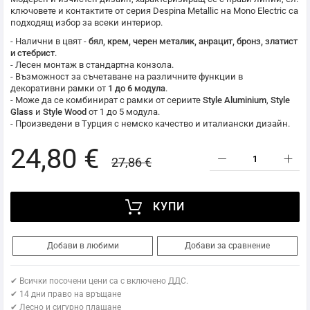
ключовете и контактите от серия Despina Metallic на
Mono Electric
са
подходящ избор за всеки интериор.
- Налични в цвят -
бял, крем, черен металик, анрацит, бронз, златист
и стебрист
.
- Лесен монтаж в стандартна конзола.
- Възможност за съчетаване на различните функции в
декоративни рамки от
1 до 6 модула
.
- Може да се комбинират с рамки от сериите
Style Aluminium
,
Style
Glass
и
Style Wood
от 1 до 5 модула.
- Произведени в Турция с немско качество и италиански дизайн.
24,80 €
27,86 €
КУПИ
Добави в любими
Добави за сравнение
✔ Всички посочени цени са с включено ДДС.
✔ 14 дни право на връщане
✔ Лесно и сигурно плащане