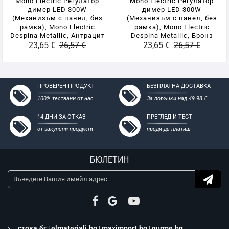
Mono Electric Регулатор
Mono Electric Регулатор
димер LED 300W
димер LED 300W
(Механизъм с панел, без
(Механизъм с панел, без
рамка), Mono Electric
рамка), Mono Electric
Despina Metallic, Антрацит
Despina Metallic, Бронз
23,65 €
26,57 €
23,65 €
26,57 €
ПРОВЕРЕН ПРОДУКТ
БЕЗПЛАТНА ДОСТАВКА
100% тествани от нас
За поръчки над 49.98 €
14 ДНИ ЗА ОТКАЗ
ПРЕГЛЕД И ТЕСТ
от закупени продукти
преди да платиш
БЮЛЕТИН
стока.бг
|
elmateriali.bg
|
maximport.bg
|
gurme.bg