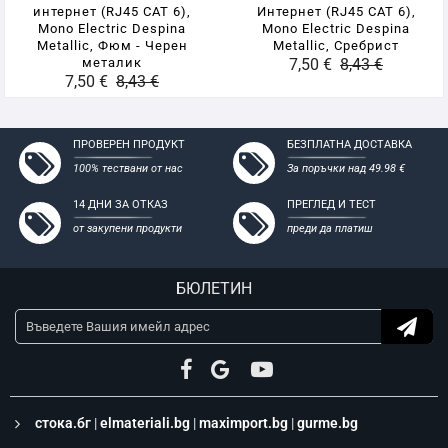
гипсокартон
интернет (RJ45 CAT 6),
Интернет (RJ45 CAT 6),
Mono Electric Despina
Mono Electric Despina
Metallic, Фюм - Черен
Metallic, Сребрист
металик
7,50 €
8,43 €
7,50 €
8,43 €
ПРОВЕРЕН ПРОДУКТ
БЕЗПЛАТНА ДОСТАВКА
100% тествани от нас
За поръчки над 49.98 €
14 ДНИ ЗА ОТКАЗ
ПРЕГЛЕД И ТЕСТ
от закупени продукти
преди да платиш
БЮЛЕТИН
стока.бг
|
elmateriali.bg
|
maximport.bg
|
gurme.bg