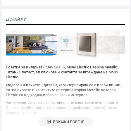
ДЕТАЙЛИ
Розетка за интернет (RJ45 CAT 6),
Mono Electric
Despina Metallic,
Титан - Златист, ел ключове и контакти за вграждане на
Mono
Electric
.
Модерен и изчистен дизайн, характеризиращ се с прави линии,
ел. ключовете и контактите от серия Despina Metallic на
Mono
Electric
са подходящ избор за всеки интериор.
Универсалните цветове на ключовете и контактите от серията
Despina Metallic придават изискан и професионален облик на
всяко помещение.
Серията Despina Metallic дава уникалната възможност за
ПОКАЖИ ПОВЕЧЕ
съчетаване на различните функции с асемблиране в
декоративни рамки. Широката гама от цветове гарантира, че ще