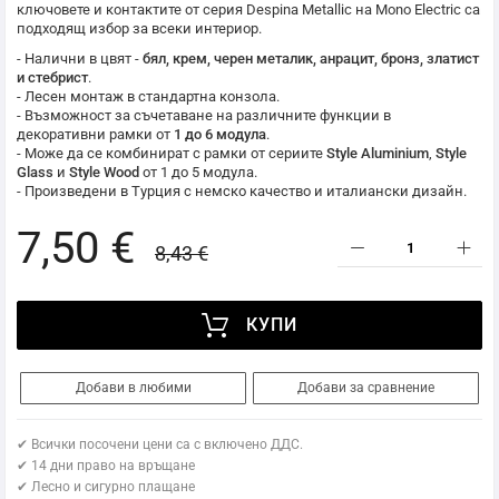
ключовете и контактите от серия Despina Metallic на
Mono Electric
са
подходящ избор за всеки интериор.
- Налични в цвят -
бял, крем, черен металик, анрацит, бронз, златист
и стебрист
.
- Лесен монтаж в стандартна конзола.
- Възможност за съчетаване на различните функции в
декоративни рамки от
1 до 6 модула
.
- Може да се комбинират с рамки от сериите
Style Aluminium
,
Style
Glass
и
Style Wood
от 1 до 5 модула.
- Произведени в Турция с немско качество и италиански дизайн.
7,50 €
8,43 €
КУПИ
Добави в любими
Добави за сравнение
✔ Всички посочени цени са с включено ДДС.
✔ 14 дни право на връщане
✔ Лесно и сигурно плащане