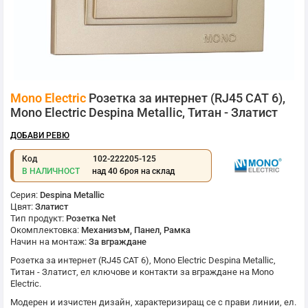
Преминете
Mono Electric
Розетка за интернет (RJ45 CAT 6),
към
началото
Mono Electric Despina Metallic, Титан - Златист
на
галерия
ДОБАВИ РЕВЮ
със
снимки
Код
102-222205-125
В НАЛИЧНОСТ
над 40 броя на склад
Серия:
Despina Metallic
Цвят:
Златист
Тип продукт:
Розетка Net
Окомплектовка:
Механизъм, Панел, Рамка
Начин на монтаж:
За вграждане
Розетка за интернет (RJ45 CAT 6),
Mono Electric
Despina Metallic,
Титан - Златист, ел ключове и контакти за вграждане на
Mono
Electric
.
Модерен и изчистен дизайн, характеризиращ се с прави линии, ел.