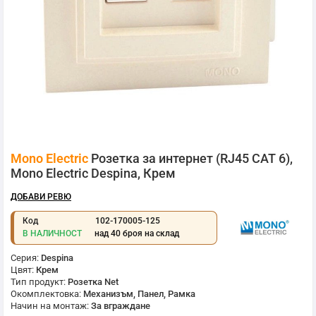
Преминете
Mono Electric
Розетка за интернет (RJ45 CAT 6),
към
началото
Mono Electric Despina, Крем
на
галерия
ДОБАВИ РЕВЮ
със
снимки
Код
102-170005-125
В НАЛИЧНОСТ
над 40 броя на склад
Серия:
Despina
Цвят:
Крем
Тип продукт:
Розетка Net
Окомплектовка:
Механизъм, Панел, Рамка
Начин на монтаж:
За вграждане