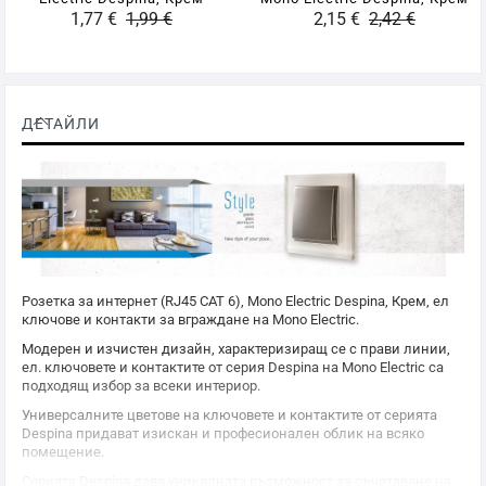
1,77 €
1,99 €
2,15 €
2,42 €
ДЕТАЙЛИ
Розетка за интернет (RJ45 CAT 6),
Mono Electric
Despina, Крем, ел
ключове и контакти за вграждане на
Mono Electric
.
Модерен и изчистен дизайн, характеризиращ се с прави линии,
ел. ключовете и контактите от серия Despina на
Mono Electric
са
подходящ избор за всеки интериор.
Универсалните цветове на ключовете и контактите от серията
Despina придават изискан и професионален облик на всяко
помещение.
Серията Despina дава уникалната възможност за съчетаване на