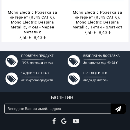
- Съвместими с всички стандартни конзоли за мазилка и
гипсокартон
Mono Electric Розетка за
Mono Electric Розетка за
интернет (RJ45 CAT 6),
интернет (RJ45 CAT 6),
Mono Electric Despina
Mono Electric Despina
Metallic, Фюм - Черен
Metallic, Титан - Златист
металик
7,50 €
8,43 €
7,50 €
8,43 €
ПРОВЕРЕН ПРОДУКТ
БЕЗПЛАТНА ДОСТАВКА
100% тествани от нас
За поръчки над 49.98 €
14 ДНИ ЗА ОТКАЗ
ПРЕГЛЕД И ТЕСТ
от закупени продукти
преди да платиш
БЮЛЕТИН