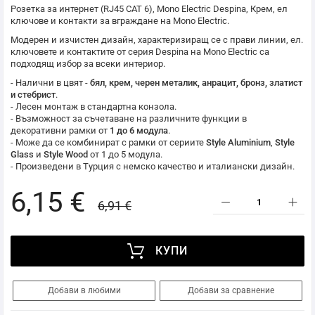
Розетка за интернет (RJ45 CAT 6),
Mono Electric
Despina, Крем, ел
ключове и контакти за вграждане на
Mono Electric
.
Модерен и изчистен дизайн, характеризиращ се с прави линии, ел.
ключовете и контактите от серия Despina на
Mono Electric
са
подходящ избор за всеки интериор.
- Налични в цвят -
бял, крем, черен металик, анрацит, бронз, златист
и стебрист
.
- Лесен монтаж в стандартна конзола.
- Възможност за съчетаване на различните функции в
декоративни рамки от
1 до 6 модула
.
- Може да се комбинират с рамки от сериите
Style Aluminium
,
Style
Glass
и
Style Wood
от 1 до 5 модула.
- Произведени в Турция с немско качество и италиански дизайн.
6,15 €
6,91 €
КУПИ
Добави в любими
Добави за сравнение