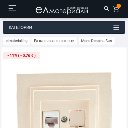
КАТЕГОРИИ
elmateriali.bg
Ел ключове и контакти
Mono Despina Бял
Преминете
- 11% ( - 0,76 € )
към
края
на
галерията
на
изображенията