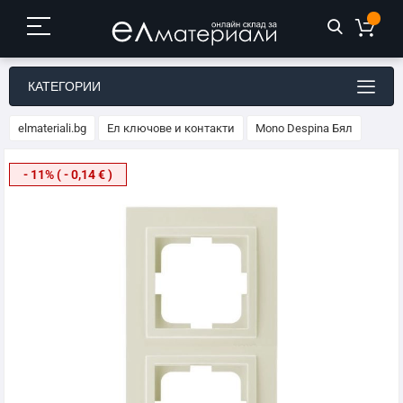
КАТЕГОРИИ
elmateriali.bg
Ел ключове и контакти
Mono Despina Бял
Преминете
- 11% ( - 0,14 € )
към
края
на
галерията
на
изображенията