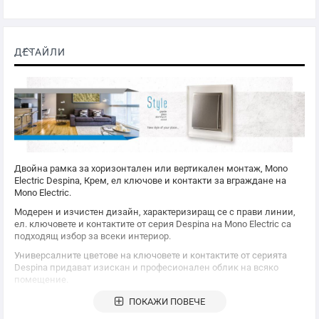
ДЕТАЙЛИ
Двойна рамка за хоризонтален или вертикален монтаж,
Mono
Electric
Despina, Крем, ел ключове и контакти за вграждане на
Mono Electric
.
Модерен и изчистен дизайн, характеризиращ се с прави линии,
ел. ключовете и контактите от серия Despina на
Mono Electric
са
подходящ избор за всеки интериор.
Универсалните цветове на ключовете и контактите от серията
Despina придават изискан и професионален облик на всяко
помещение.
Серията Despina дава уникалната възможност за съчетаване на
ПОКАЖИ ПОВЕЧЕ
различните функции с асемблиране в декоративни рамки.