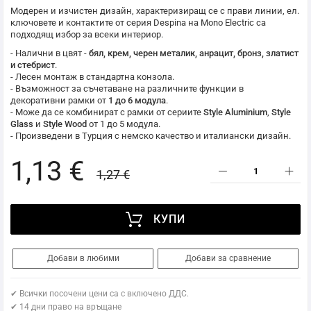
Модерен и изчистен дизайн, характеризиращ се с прави линии, ел.
ключовете и контактите от серия Despina на
Mono Electric
са
подходящ избор за всеки интериор.
- Налични в цвят -
бял, крем, черен металик, анрацит, бронз, златист
и стебрист
.
- Лесен монтаж в стандартна конзола.
- Възможност за съчетаване на различните функции в
декоративни рамки от
1 до 6 модула
.
- Може да се комбинират с рамки от сериите
Style Aluminium
,
Style
Glass
и
Style Wood
от 1 до 5 модула.
- Произведени в Турция с немско качество и италиански дизайн.
1,13 €
1,27 €
КУПИ
Добави в любими
Добави за сравнение
✔ Всички посочени цени са с включено ДДС.
✔ 14 дни право на връщане