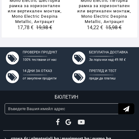
Mono Electric Шесторна
Mono Electric Петорна
гипсокартон
рамка за хоризонтален
рамка за хоризонтален
или вертикален монтаж,
или вертикален монтаж,
Mono Electric Despina
Mono Electric Despina
Metallic, Антрацит
Metallic, Антрацит
17,78 €
19,98 €
14,22 €
15,98 €
ПРОВЕРЕН ПРОДУКТ
БЕЗПЛАТНА ДОСТАВКА
100% тествани от нас
За поръчки над 49.98 €
14 ДНИ ЗА ОТКАЗ
ПРЕГЛЕД И ТЕСТ
от закупени продукти
преди да платиш
БЮЛЕТИН
стока.бг
|
elmateriali.bg
|
maximport.bg
|
gurme.bg