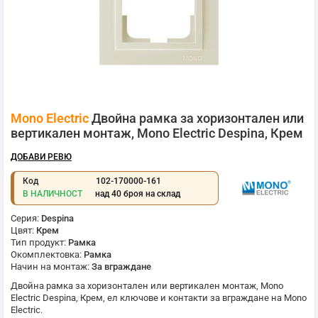
Преминете
Mono Electric
Двойна рамка за хоризонтален или
към
началото
вертикален монтаж, Mono Electric Despina, Крем
на
галерия
ДОБАВИ РЕВЮ
със
снимки
Код
102-170000-161
В НАЛИЧНОСТ
над 40 броя на склад
Серия:
Despina
Цвят:
Крем
Тип продукт:
Рамка
Окомплектовка:
Рамка
Начин на монтаж:
За вграждане
Двойна рамка за хоризонтален или вертикален монтаж,
Mono
Electric
Despina, Крем, ел ключове и контакти за вграждане на
Mono
Electric
.