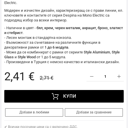
Electric
.
Модерен и изчистен дизайн, характеризиращ се с прави линии, ел.
ключовете и контактите от серия Despina на
Mono Electric
са
подходящ избор за всеки интериор.
- Налични в цвят -
бял, крем, черен металик, анрацит, бронз, златист
и стебрист
.
- Лесен монтаж в стандартна конзола.
- Възможност за съчетаване на различните функции в
декоративни рамки от
1 до 6 модула
.
- Може да се комбинират с рамки от сериите
Style Aluminium
,
Style
Glass
и
Style Wood
от 1 до 5 модула.
- Произведени в Турция с немско качество и италиански дизайн.
2,41 €
2,71 €
КУПИ
Добави в любими
Добави за сравнение
✔ Всички посочени цени са с включено ДДС.