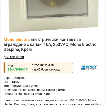
Преминете
Mono Electric
Електрически контакт за
към
началото
вграждане с капак, 16A, 250VAC, Mono Electric
на
Despina, Крем
галерия
със
ДОБАВИ РЕВЮ
снимки
Код
102-170021-118
В НАЛИЧНОСТ
над 40 броя на склад
Серия:
Despina
Цвят:
Крем
Тип продукт:
Шуко 2P+E
Окомплектовка:
Механизъм, Панел, Рамка
Начин на монтаж:
За вграждане
Електрически контакт за вграждане с капак, 16A, 250VAC,
Mono
Electric
Despina, Крем, ел ключове и контакти за вграждане на
Mono