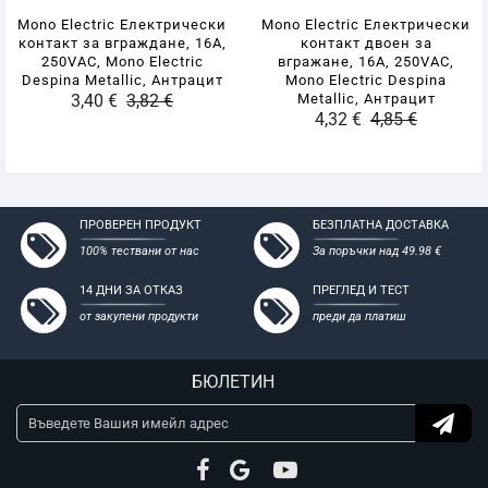
- Съвместими с всички стандартни конзоли за мазилка и
Mono Electric Електрически
Mono Electric Електрически
гипсокартон
контакт за вграждане, 16A,
контакт двоен за
250VAC, Mono Electric
вгражане, 16A, 250VAC,
Despina Metallic, Антрацит
Mono Electric Despina
3,40 €
3,82 €
Metallic, Антрацит
4,32 €
4,85 €
ПРОВЕРЕН ПРОДУКТ
БЕЗПЛАТНА ДОСТАВКА
100% тествани от нас
За поръчки над 49.98 €
14 ДНИ ЗА ОТКАЗ
ПРЕГЛЕД И ТЕСТ
от закупени продукти
преди да платиш
БЮЛЕТИН