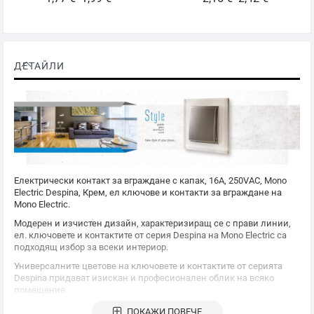
ДЕТАЙЛИ
Електрически контакт за вграждане с капак, 16A, 250VAC,
Mono
Electric
Despina, Крем, ел ключове и контакти за вграждане на
Mono Electric
.
Модерен и изчистен дизайн, характеризиращ се с прави линии,
ел. ключовете и контактите от серия Despina на
Mono Electric
са
подходящ избор за всеки интериор.
Универсалните цветове на ключовете и контактите от серията
Despina придават изискан и професионален облик на всяко
помещение.
Серията Despina дава уникалната възможност за съчетаване на
ПОКАЖИ ПОВЕЧЕ