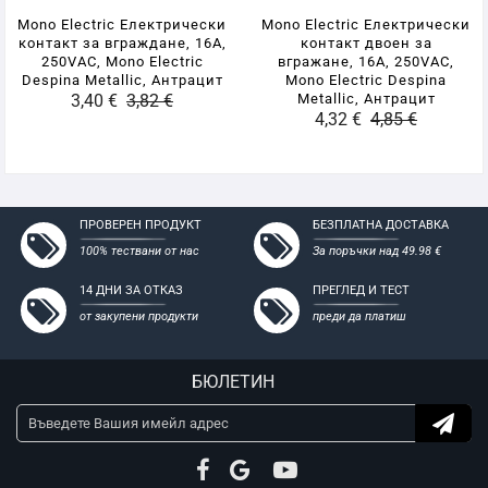
- Съвместими с всички стандартни конзоли за мазилка и
Mono Electric Електрически
Mono Electric Електрически
гипсокартон
контакт за вграждане, 16A,
контакт двоен за
250VAC, Mono Electric
вгражане, 16A, 250VAC,
Despina Metallic, Антрацит
Mono Electric Despina
3,40 €
3,82 €
Metallic, Антрацит
4,32 €
4,85 €
ПРОВЕРЕН ПРОДУКТ
БЕЗПЛАТНА ДОСТАВКА
100% тествани от нас
За поръчки над 49.98 €
14 ДНИ ЗА ОТКАЗ
ПРЕГЛЕД И ТЕСТ
от закупени продукти
преди да платиш
БЮЛЕТИН