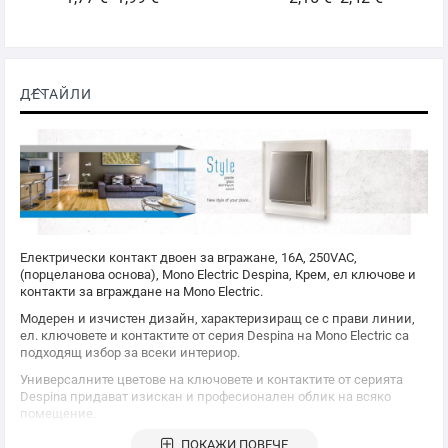
ДЕТАЙЛИ
Електрически контакт двоен за вгражане, 16A, 250VAC,
(порцеланова основа),
Mono Electric
Despina, Крем, ел ключове и
контакти за вграждане на
Mono Electric
.
Модерен и изчистен дизайн, характеризиращ се с прави линии,
ел. ключовете и контактите от серия Despina на
Mono Electric
са
подходящ избор за всеки интериор.
Универсалните цветове на ключовете и контактите от серията
Despina придават изискан и професионален облик на всяко
помещение.
Серията Despina дава уникалната възможност за съчетаване на
ПОКАЖИ ПОВЕЧЕ