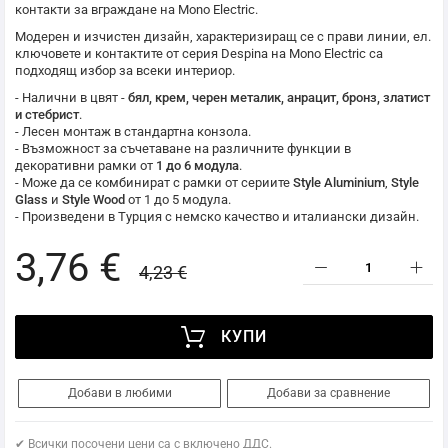
контакти за вграждане на
Mono Electric
.
Модерен и изчистен дизайн, характеризиращ се с прави линии, ел.
ключовете и контактите от серия Despina на
Mono Electric
са
подходящ избор за всеки интериор.
- Налични в цвят -
бял, крем, черен металик, анрацит, бронз, златист
и стебрист
.
- Лесен монтаж в стандартна конзола.
- Възможност за съчетаване на различните функции в
декоративни рамки от
1 до 6 модула
.
- Може да се комбинират с рамки от сериите
Style Aluminium
,
Style
Glass
и
Style Wood
от 1 до 5 модула.
- Произведени в Турция с немско качество и италиански дизайн.
3,76 €
4,23 €
КУПИ
Добави в любими
Добави за сравнение
✔ Всички посочени цени са с включено ДДС.