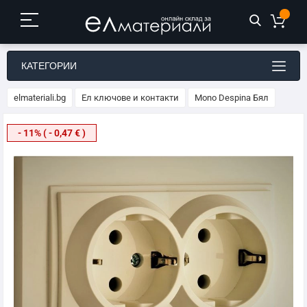
КАТЕГОРИИ
elmateriali.bg
Ел ключове и контакти
Mono Despina Бял
Преминете
- 11% ( - 0,47 € )
към
края
на
галерията
на
изображенията