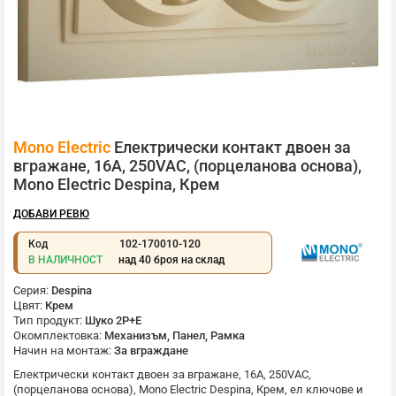
Преминете
Mono Electric
Електрически контакт двоен за
към
началото
вгражане, 16A, 250VAC, (порцеланова основа),
на
Mono Electric Despina, Крем
галерия
със
ДОБАВИ РЕВЮ
снимки
Код
102-170010-120
В НАЛИЧНОСТ
над 40 броя на склад
Серия:
Despina
Цвят:
Крем
Тип продукт:
Шуко 2P+E
Окомплектовка:
Механизъм, Панел, Рамка
Начин на монтаж:
За вграждане
Електрически контакт двоен за вгражане, 16A, 250VAC,
(порцеланова основа),
Mono Electric
Despina, Крем, ел ключове и