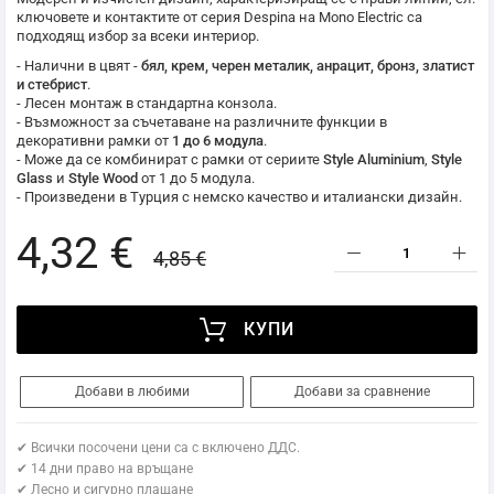
ключовете и контактите от серия Despina на
Mono Electric
са
подходящ избор за всеки интериор.
- Налични в цвят -
бял, крем, черен металик, анрацит, бронз, златист
и стебрист
.
- Лесен монтаж в стандартна конзола.
- Възможност за съчетаване на различните функции в
декоративни рамки от
1 до 6 модула
.
- Може да се комбинират с рамки от сериите
Style Aluminium
,
Style
Glass
и
Style Wood
от 1 до 5 модула.
- Произведени в Турция с немско качество и италиански дизайн.
4,32 €
4,85 €
КУПИ
Добави в любими
Добави за сравнение
✔ Всички посочени цени са с включено ДДС.
✔ 14 дни право на връщане
✔ Лесно и сигурно плащане