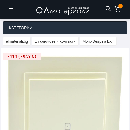
КАТЕГОРИИ
elmateriali.bg
Ел ключове и контакти
Mono Despina Бял
Преминете
- 11% ( - 0,53 € )
към
края
на
галерията
на
изображенията