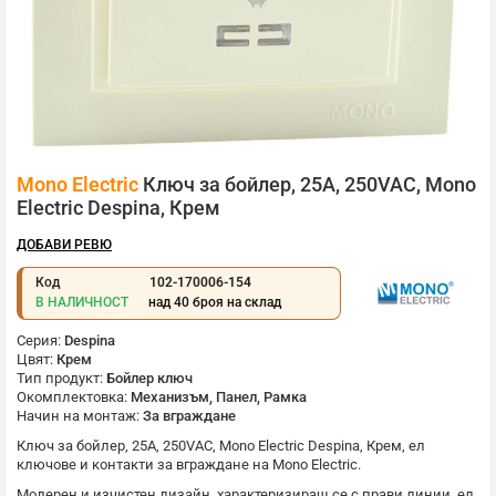
Преминете
Mono Electric
Ключ за бойлер, 25A, 250VAC, Mono
към
началото
Electric Despina, Крем
на
галерия
ДОБАВИ РЕВЮ
със
снимки
Код
102-170006-154
В НАЛИЧНОСТ
над 40 броя на склад
Серия:
Despina
Цвят:
Крем
Тип продукт:
Бойлер ключ
Окомплектовка:
Механизъм, Панел, Рамка
Начин на монтаж:
За вграждане
Ключ за бойлер, 25A, 250VAC,
Mono Electric
Despina, Крем, ел
ключове и контакти за вграждане на
Mono Electric
.
Модерен и изчистен дизайн, характеризиращ се с прави линии, ел.