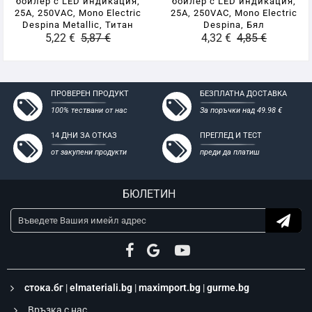
бойлер с LED индикация,
бойлер с LED индикация,
25A, 250VAC, Mono Electric
25A, 250VAC, Mono Electric
Despina Metallic, Титан
Despina, Бял
5,22 €
5,87 €
4,32 €
4,85 €
ПРОВЕРЕН ПРОДУКТ
БЕЗПЛАТНА ДОСТАВКА
100% тествани от нас
За поръчки над 49.98 €
14 ДНИ ЗА ОТКАЗ
ПРЕГЛЕД И ТЕСТ
от закупени продукти
преди да платиш
БЮЛЕТИН
стока.бг
|
elmateriali.bg
|
maximport.bg
|
gurme.bg
Връзка с нас