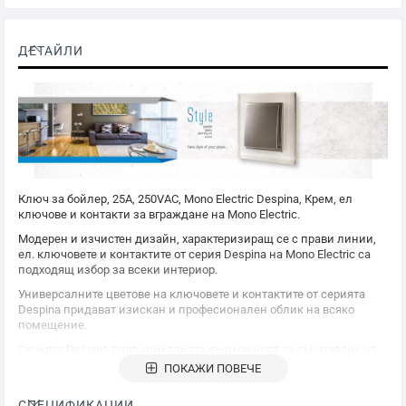
ДЕТАЙЛИ
Ключ за бойлер, 25A, 250VAC,
Mono Electric
Despina, Крем, ел
ключове и контакти за вграждане на
Mono Electric
.
Модерен и изчистен дизайн, характеризиращ се с прави линии,
ел. ключовете и контактите от серия Despina на
Mono Electric
са
подходящ избор за всеки интериор.
Универсалните цветове на ключовете и контактите от серията
Despina придават изискан и професионален облик на всяко
помещение.
Серията Despina дава уникалната възможност за съчетаване на
различните функции с асемблиране в декоративни рамки.
ПОКАЖИ ПОВЕЧЕ
Широката гама от цветове гарантира, че ще намерите
подходящият цвят за вашият интериор.
СПЕЦИФИКАЦИИ